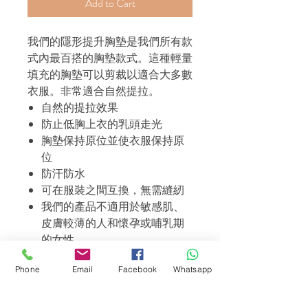
Add to Cart
我們的隱形提升胸墊是我們所有款
式內最百搭的胸墊款式。這種輕量
填充的胸墊可以剪裁以適合大多數
衣服。非常適合自然提拉。
自然的提拉效果
防止低胸上衣的乳頭走光
胸墊保持原位並使衣服保持原
位
防汗防水
可在服裝之間互換，無需縫紉
我們的產品不適用於敏感肌、
皮膚較薄的人和懷孕或哺乳期
的女性。
BOOMBA胸墊不像隱形胸圍靠黏
Phone
Email
Facebook
Whatsapp
合劑直接黏貼在身上，BOOMBA
胸墊是靠衣服支撐，不能單獨使
用。BOOMBA胸墊必須配合緊