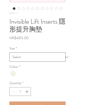
SKU: 2
Invisible Lift Inserts 隱
形提升胸墊
Price
HK$430.00
Size
*
Colour
*
Quantity
*